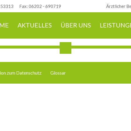
- 53313
Fax: 06202 - 690719
Ärztlicher B
ME
AKTUELLES
ÜBER UNS
LEISTUNG
tion zum Datenschutz
Glossar